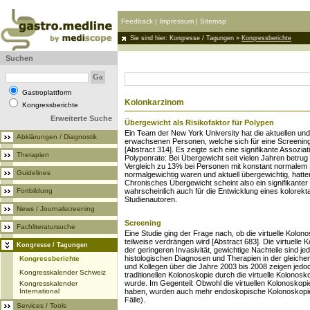
Feedback
|
Impressum
|
Sitemap
Sie sind hier:
Kongresse / Tagungen
»
Kongressberichte
Suchen
Gastroplattform
Kolonkarzinom
Kongressberichte
Erweiterte Suche
Übergewicht als Risikofaktor für Polypen
Ein Team der New York University hat die aktuellen u
Abklärungen / Diagnostik
erwachsenen Personen, welche sich für eine Screening-
[Abstract 314]. Es zeigte sich eine signifikante Assoz
Therapien
Polypenrate: Bei Übergewicht seit vielen Jahren betru
Vergleich zu 13% bei Personen mit konstant normalem 
Guidelines
normalgewichtig waren und aktuell übergewichtig, hatte
Chronisches Übergewicht scheint also ein signifikanter
Fortbildung
wahrscheinlich auch für die Entwicklung eines kolorekt
Studienautoren.
News / Journalscreening
Screening
Fachliteratursuche
Eine Studie ging der Frage nach, ob die virtuelle Kolo
teilweise verdrängen wird [Abstract 683]. Die virtuelle 
Kongresse / Tagungen
der geringeren Invasivität, gewichtige Nachteile sind j
histologischen Diagnosen und Therapien in der gleiche
Kongressberichte
und Kollegen über die Jahre 2003 bis 2008 zeigen jedo
Kongresskalender Schweiz
traditionellen Kolonoskopie durch die virtuelle Kolonosk
wurde. Im Gegenteil: Obwohl die virtuellen Kolonoskop
Kongresskalender
International
haben, wurden auch mehr endoskopische Kolonoskopie
Fälle).
Services / Tools