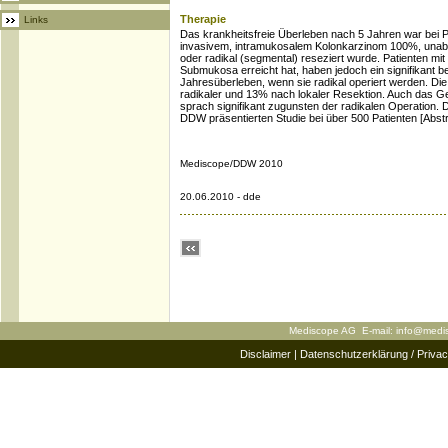
Therapie
Links
Das krankheitsfreie Überleben nach 5 Jahren war bei Pa
invasivem, intramukosalem Kolonkarzinom 100%, unabh
oder radikal (segmental) reseziert wurde. Patienten mi
Submukosa erreicht hat, haben jedoch ein signifikant b
Jahresüberleben, wenn sie radikal operiert werden. Di
radikaler und 13% nach lokaler Resektion. Auch das 
sprach signifikant zugunsten der radikalen Operation. D
DDW präsentierten Studie bei über 500 Patienten [Abstr
Mediscope/DDW 2010
20.06.2010 - dde
Mediscope AG E-mail:
info@medi
Disclaimer
|
Datenschutzerklärung / Privac