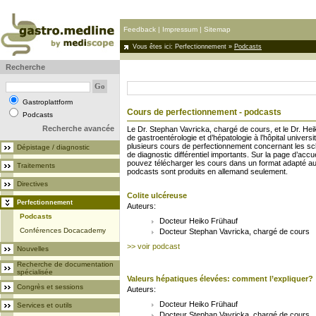
Feedback
|
Impressum
|
Sitemap
Vous êtes ici:
Perfectionnement
»
Podcasts
Recherche
Gastroplattform
Cours de perfectionnement - podcasts
Podcasts
Recherche avancée
Le Dr. Stephan Vavricka, chargé de cours, et le Dr. Hei
de gastroentérologie et d’hépatologie à l’hôpital universi
plusieurs cours de perfectionnement concernant les sc
Dépistage / diagnostic
de diagnostic différentiel importants. Sur la page d’acc
pouvez télécharger les cours dans un format adapté au
Traitements
podcasts sont produits en allemand seulement.
Directives
Colite ulcéreuse
Perfectionnement
Auteurs:
Podcasts
Docteur Heiko Frühauf
Conférences Docacademy
Docteur Stephan Vavricka, chargé de cours
>> voir podcast
Nouvelles
Recherche de documentation
spécialisée
Valeurs hépatiques élevées: comment l’expliquer?
Congrès et sessions
Auteurs:
Docteur Heiko Frühauf
Services et outils
Docteur Stephan Vavricka, chargé de cours