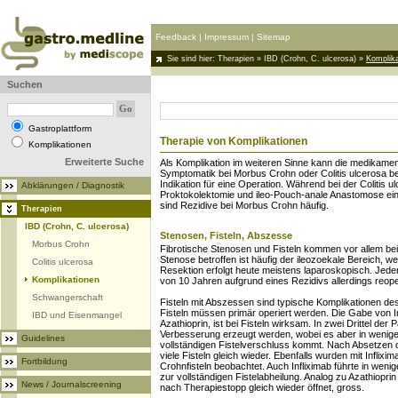
Feedback
|
Impressum
|
Sitemap
Sie sind hier:
Therapien
»
IBD (Crohn, C. ulcerosa)
»
Komplika
Suchen
Gastroplattform
Therapie von Komplikationen
Komplikationen
Erweiterte Suche
Als Komplikation im weiteren Sinne kann die medikame
Symptomatik bei Morbus Crohn oder Colitis ulcerosa be
Indikation für eine Operation. Während bei der Colitis ul
Abklärungen / Diagnostik
Proktokolektomie und ileo-Pouch-anale Anastomose eine
sind Rezidive bei Morbus Crohn häufig.
Therapien
IBD (Crohn, C. ulcerosa)
Stenosen, Fisteln, Abszesse
Morbus Crohn
Fibrotische Stenosen und Fisteln kommen vor allem be
Stenose betroffen ist häufig der ileozoekale Bereich, 
Colitis ulcerosa
Resektion erfolgt heute meistens laparoskopisch. Jeder
Komplikationen
von 10 Jahren aufgrund eines Rezidivs allerdings reope
Schwangerschaft
Fisteln mit Abszessen sind typische Komplikationen de
Fisteln müssen primär operiert werden. Die Gabe von 
IBD und Eisenmangel
Azathioprin, ist bei Fisteln wirksam. In zwei Drittel der 
Verbesserung erzeugt werden, wobei es aber in weniger
Guidelines
vollständigen Fistelverschluss kommt. Nach Absetzen 
viele Fisteln gleich wieder. Ebenfalls wurden mit Inflix
Fortbildung
Crohnfisteln beobachtet. Auch Infliximab führte in wenige
zur vollständigen Fistelabheilung. Analog zu Azathioprin 
News / Journalscreening
nach Therapiestopp gleich wieder öffnet, gross.