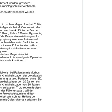
ebracht werden, grössere
radiologisch interventionelle
onservativ behandelt werden.
m toxischen Megacolon (bei Colitis
äufiger als bei M. Crohn) mit oder
t schwer krank. Klinische Zeichen
.5 Grad, Puls > 120/min, Hypotonie,
falls Bewusstseinstrübungen. Im
Lymphozytose, eine Anämie und
 nachweisbar sein. Die klinischen
it einer Kolondilatation > 6 cm
rierung im Kolon transversum,
gnose.
oxischen Megacolons ist
 allem auf die verzögerte Operation
mie - zurückzuführen.
siko ist bei Patienten mit Morbus
 Krankheitsdauer, der Lokalisation
kennung, analog Patienten ohne IBD.
Krankheitsdauer von 10 Jahren ein
er Krankheitsdauer von 10 Jahren
ren zu lassen. Trotz regelmässigen
er Fälle verpasst. Will der
le Proktokolektomie und ileo-
e bei Wunsch auf Heilung der
en mit Colitis ulcerosa erfahren Sie