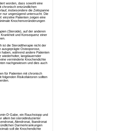
tiert worden, dass sowohl eine
t chronisch entzündlichen
lauf, insbesondere die Zeitspanne
er nur ungenügend untersucht. Die
 einzelne Patienten zeigen eine
minimale Knochenveränderungen
apien (Steroide), auf der anderen
r Krankheit und Konsequenz einer
nen.
h ist die Steroidtherapie nicht der
ine ausgeprägte Osteoporose,
en haben, während andere Patienten
 wiederholter, langdauernder
 eine verminderte Knochendichte
enten nachgewiesen und dies auch
n für Patienten mit chronisch
 folgenden Risikofaktoren sollten
werden.
itamin-D-Gabe, ein Rauchstopp und
 allem bei steroidinduzierter
endronat, Alendronat, Ibandronat
ntzündlichen Darmerkrankungen
fliximab soll die Knochendichte