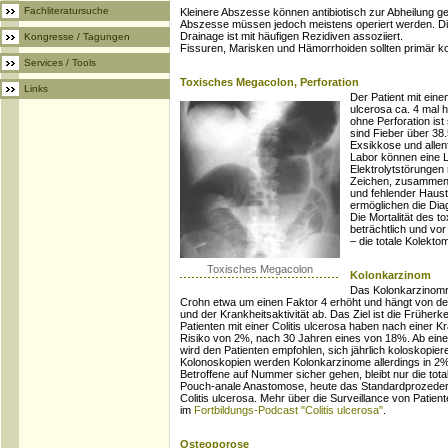
Fachliteratursuche
Kleinere Abszesse können antibiotisch zur Abheilung g
Abszesse müssen jedoch meistens operiert werden. Die 
Drainage ist mit häufigen Rezidiven assoziiert.
Kongresse / Tagungen
Fissuren, Marisken und Hämorrhoiden sollten primär k
Services / Tools
Toxisches Megacolon, Perforation
Links
Der Patient mit eine
ulcerosa ca. 4 mal h
ohne Perforation is
sind Fieber über 38
Exsikkose und allen
Labor können eine 
Elektrolytstörungen
Zeichen, zusammen m
und fehlender Haust
ermöglichen die Dia
Die Mortalität des t
beträchtlich und vor
– die totale Kolekto
Toxisches Megacolon
Kolonkarzinom
Das Kolonkarzinomri
Crohn etwa um einen Faktor 4 erhöht und hängt von der
und der Krankheitsaktivität ab. Das Ziel ist die Früher
Patienten mit einer Colitis ulcerosa haben nach einer 
Risiko von 2%, nach 30 Jahren eines von 18%. Ab ein
wird den Patienten empfohlen, sich jährlich koloskopie
Kolonoskopien werden Kolonkarzinome allerdings in 2% d
Betroffene auf Nummer sicher gehen, bleibt nur die tota
Pouch-anale Anastomose, heute das Standardprozeder
Colitis ulcerosa. Mehr über die Surveillance von Patient
im
Fortbildungs-Podcast "Colitis ulcerosa"
.
Osteoporose