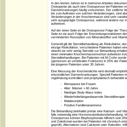
In den letzten Jahren ist in mehreren Arbeiten dokumen
Osteopenie als auch eine Osteoporose bei Patienten mi
Darmerkrankungen häufig vorkommen. Der zeitliche Ver
bis zum Auftreten von solchen Veränderungen, sind ab
Veränderungen in der Knochenmasse sind sehr variabel:
sehr ausgeprägte Osteoporose, während andere nur 
aufweisen.
Auf der einen Seite ist die Osteoporose Folge der Ther
Seite ist sie auch Folge der Entzündungsreaktionen de
verminderten Resorption von Mineralstoffen und Vitami
Generell gilt die Steroidbehandlung als Risikofaktor, doc
einzige Risikofaktor; verschiedene Patienten haben e
obwohl sie sehr wenig Steroide zur Behandlung erhalt
einen minimalen Knochenmassenverlust aufweisen trotz
Steroidbehandlungen. Bei Patienten mit M Crohn wurde
(gemessen an vertebralen Frakturen) in 25% der Pati
bei jüngeren Patienten unter 30 Jahren.
Eine Messung der Knochendichte wird deshalb empfohle
entzündlichen Darmerkrankungen. Speziell Patienten mit
regelmässig kontrolliert und prophylaktisch behandelt 
Menopause bei Frauen
Alter: Männer > 60 Jahre
Niedriger Body-Mass-Index
Wiederholte/langandauernde Steroidtherapie
Malabsorption
Positive Familienanamnese
Die Behandlung beinhaltet primär eine Kalzium- und V
falls notwendig eine Hormonsubstitutionsbehandlung. Vor
Osteoporose können Bisphosphonate hilfreich sein (Ris
und Zoledronat wurden bei Patienten mit chronisch e
geprüft). Alternativen sind Calcitonin oder Raloxifen. In