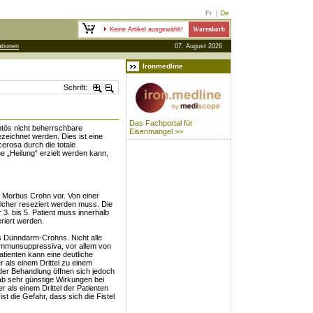
Fr
|
De
Keine Artikel ausgewählt!
Warenkorb
tionen
07. August 2026
Ironmedline
Schrift:
Das Fachportal für
ntös nicht beherrschbare
Eisenmangel >>
zeichnet werden. Dies ist eine
cerosa durch die totale
 „Heilung“ erzielt werden kann,
i Morbus Crohn vor. Von einer
welcher reseziert werden muss. Die
 3. bis 5. Patient muss innerhalb
riert werden.
s Dünndarm-Crohns. Nicht alle
Immunsuppressiva, vor allem von
Patienten kann eine deutliche
 als einem Drittel zu einem
der Behandlung öffnen sich jedoch
imab sehr günstige Wirkungen bei
r als einem Drittel der Patienten
ist die Gefahr, dass sich die Fistel