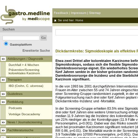
Feedback
|
Impressum
|
Sitemap
Sie sind hier: Home
Suchen
Gastroplattform
Erweiterte Suche
Dickdarmkrebs: Sigmoidoskopie als effektive
Abklärungen / Diagnostik
Etwa zwei Drittel aller kolorektalen Karzinome bef
Sigmoidoskops, sodass sich die flexible Sigmoidos
Durchfall > 4 Wochen
Darmkrebsvorsorge eignet. Ein wiederholtes Screeni
Prävention/Screening
fünf Jahren senkte in der bisher grössten randomis
kolorektales Karzinom
Darmkrebsvorsorge die Inzidenz und die Sterblichke
Karzinom signifikant.
Therapien
IBD (Crohn, C. ulcerosa)
In die von 1993 bis 2001 durchgeführten Intervention
Frauen im Alter zwischen 55 und 74 Jahren eingeschl
einer Screening-Gruppe randomisiert zugeteilt, in der 
Guidelines
Folgeuntersuchung nach drei oder fünf Jahren geplant
Dickdarmkrebs-Inzidenz und -Mortalität.
Fortbildung
Podcasts
In der Screening-Gruppe erhielten 83.5% eine Sigmoid
drei oder fünf Jahren eine weitere Untersuchung erfol
Vorträge Docacademy
median 11.9 Jahren lag die Inzidenz des kolorektalen 
um 21% niedriger als in der Kontrollgruppe (11.9 Fälle v
News / Journalscreening
Personenjahre, p<0.001). Dabei war das Risiko sowohl 
auch bei proximalen Karzinomen signifikant reduziert (d
Fachliteratursuche
RR 0.86, p=0.01). Die Mortalität wurde in der Screeni
3.9 Todesfälle pro 10'000 Personenjahre, p<0.001). Das