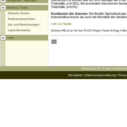
Darmkrebs zu sterben war um 50% niedriger als in der 
Kongresse / Tagungen
Todesfälle, p<0.001); Bei proximalen Karzinomen besta
Todesfälle, p=0.81).
Services / Tools
Klinische Scores
Konklusion der Autoren:
Die flexible Sigmoidoskopie
Kolorektalkarzinoms als auch die Mortalität des distale
Patientenbroschüren
Link zur Studie
Um- und Berechnungen
Labor-Normwerte
Schoen RE et al. for the PLCO Project Team N Engl J M
Links
Mediscope AG E-mail:
info@medi
Disclaimer
|
Datenschutzerklärung / Privac