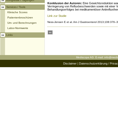
Kongresse / Tagungen
Konklusion der Autoren:
Eine Gewichtsreduktion war
Verringerung von Refluxbeschwerden sowie mit einer 
Services / Tools
Behandlungserfolges bei medikamentöser Antirefluxthera
Klinische Scores
Link zur Studie
Patientenbroschüren
Ness-Jensen E et al. Am J Gastroenterol 2013;108:376–
Um- und Berechnungen
Labor-Normwerte
Links
Mediscope AG E-mail:
info@medi
Disclaimer
|
Datenschutzerklärung / Privac