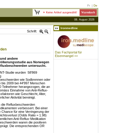
Fr
|
De
Keine Artikel ausgewählt!
Warenkorb
08. August 2026
Ironmedline
Schrift:
rden
Das Fachportal für
Eisenmangel >>
n und andere
völkerungsstudie aus Norwegen
efluxbeschwerden untersucht.
UNT-Studie wurden 58'869
ag
xbeschwerden wie Sodbrennen oder
6 bis 2009 bei 44'997 Menschen
10 Teilnehmer herangezogen, die an
emäss Einnahme von Anti-Reflux-
ssfaktoren wie Geschlecht, Alter,
icher Aktivität bereinigt.
n die Refluxbeschwerden
edikamenten verbessert. Bei einer
 Chance für eine Verringerung der
chtsverlust (Odds Ratio = 1.98)
ntlichen Anti-Reflux-Medikation
beschwerden waren die positiven
geprägt. Die entsprechenden OR