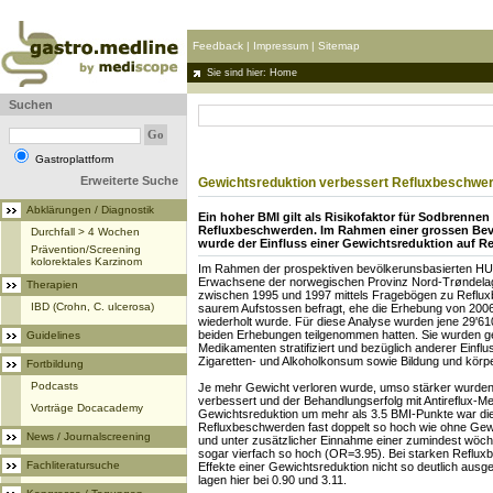
Feedback
|
Impressum
|
Sitemap
Sie sind hier: Home
Suchen
Gastroplattform
Erweiterte Suche
Gewichtsreduktion verbessert Refluxbeschwe
Abklärungen / Diagnostik
Ein hoher BMI gilt als Risikofaktor für Sodbrenne
Refluxbeschwerden. Im Rahmen einer grossen Be
Durchfall > 4 Wochen
wurde der Einfluss einer Gewichtsreduktion auf R
Prävention/Screening
kolorektales Karzinom
Im Rahmen der prospektiven bevölkerunsbasierten H
Erwachsene der norwegischen Provinz Nord-Trøndel
Therapien
zwischen 1995 und 1997 mittels Fragebögen zu Reflu
IBD (Crohn, C. ulcerosa)
saurem Aufstossen befragt, ehe die Erhebung von 200
wiederholt wurde. Für diese Analyse wurden jene 29'6
beiden Erhebungen teilgenommen hatten. Sie wurden g
Guidelines
Medikamenten stratifiziert und bezüglich anderer Einflu
Zigaretten- und Alkoholkonsum sowie Bildung und körperl
Fortbildung
Podcasts
Je mehr Gewicht verloren wurde, umso stärker wurde
verbessert und der Behandlungserfolg mit Antireflux-M
Vorträge Docacademy
Gewichtsreduktion um mehr als 3.5 BMI-Punkte war die
Refluxbeschwerden fast doppelt so hoch wie ohne Gewi
News / Journalscreening
und unter zusätzlicher Einnahme einer zumindest wöche
sogar vierfach so hoch (OR=3.95). Bei starken Reflux
Fachliteratursuche
Effekte einer Gewichtsreduktion nicht so deutlich aus
lagen hier bei 0.90 und 3.11.