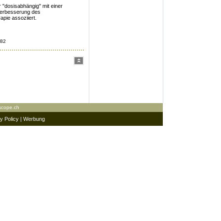
 "dosisabhängig" mit einer
Verbesserung des
pie assoziiert.
382
scope.ch
y Policy
|
Werbung